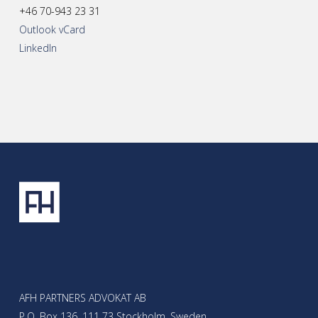
+46 70-943 23 31
Outlook vCard
LinkedIn
AFH PARTNERS ADVOKAT AB
P.O. Box 136, 111 73 Stockholm, Sweden